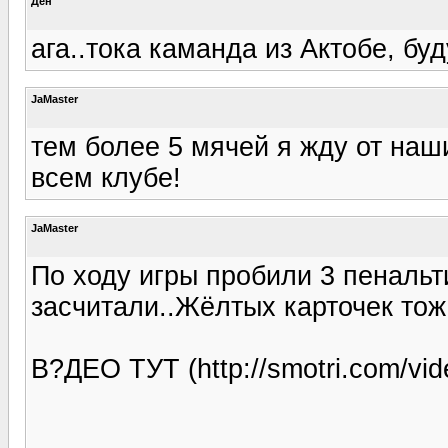
Ден
ага..тока каманда из Актобе, бу
JaMaster
тем более 5 мячей я жду от наш
всем клубе!
JaMaster
По ходу игры пробили 3 пенальт
засчитали..Жёлтых карточек тож
В?ДЕО ТУТ (http://smotri.com/vi