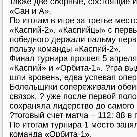
также две сборные, состоящие и
«Сан и А».
По итогам в игре за третье мес
«Каспий-2». «Каспийцы» с перв
победного держали пальму перве
пользу команды «Каспий-2».
Финал турнира прошел 5 апрел
«Каспий» и «Орбита-1». ?гра в
шли вровень, едва успевая опер
Болельщики сопереживали обеи
связок. ? уже после первой пол
сохраняла лидерство до самого
?тоговый счет матча – 112: 88 в
По итогам турнира 1 место заня
команда «Орбита-1»,