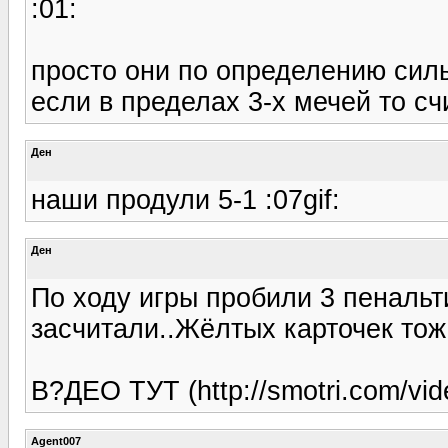
:01:
просто они по определению силь
если в пределах 3-х мечей то сч
Ден
наши продули 5-1 :07gif:
Ден
По ходу игры пробили 3 пенальт
засчитали..Жёлтых карточек тож
В?ДЕО ТУТ (http://smotri.com/vi
Agent007