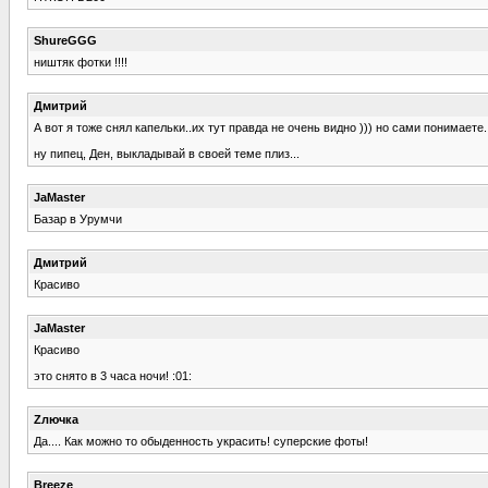
ShureGGG
ништяк фотки !!!!
Дмитрий
А вот я тоже снял капельки..их тут правда не очень видно ))) но сами понимаете...с
ну пипец, Ден, выкладывай в своей теме плиз...
JaMaster
Базар в Урумчи
Дмитрий
Красиво
JaMaster
Красиво
это снято в 3 часа ночи! :01:
Zлючка
Да.... Как можно то обыденность украсить! суперские фоты!
Breeze