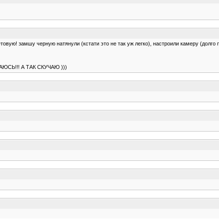
товую! замшу черную натянули (кстати это не так уж легко), настроили камеру (долго п
СЬ!!! А ТАК СКУЧАЮ )))