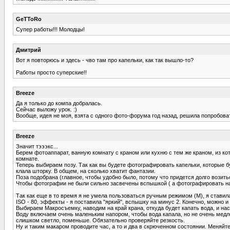
GeTToRo
Супер работы!!! Молодцы!
Дмитрий
Вот я повторюсь и здесь - чво там про капельки, как так вышло-то?
Работы просто суперские!!
Breeze
Да я только до компа добралась.
Сейчас выложу урок. :)
Вообще, идея не моя, взята с одного фото-форума год назад, решила попробовать
Breeze
Значит тэээкс...
Берем фотоаппарат, ванную комнату с краном или кухню с тем же краном, из кот
комнате.
Теперь выбираем позу. Так как вы будете фотографировать капельки, которые буд
клала шторку. В общем, на сколько хватит фантазии.
Поза подобрана (главное, чтобы удобно было, потому что придется долго возить
Чтобы фотографии не были сильно засвечены вспышкой ( а фотографировать над
Так как еще в то время я не умела пользоваться ручным режимом (М), я ставил
ISO - 80, эффекты - я поставила "яркий", вспышку на минус 2. Конечно, можно 
Выбираем Макросъемку, наводим на край крана, откуда будет капать вода, и на
Воду включаем очень маленьким напором, чтобы вода капала, но не очень медле
слишком светло, поменьше. Обязательно проверяйте резкость.
Ну и таким макаром проводите час, а то и два в скрюченном состоянии. Меняйте