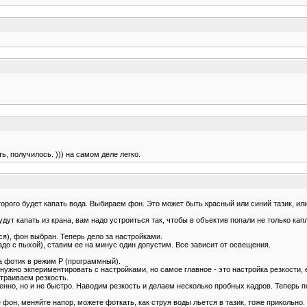
, получилось. ))) на самом деле легко.
орого будет капать вода. Выбираем фон. Это может быть красный или синий тазик, или
ут капать из крана, вам надо устроиться так, чтобы в объектив попали не только капл
ся), фон выбран. Теперь дело за настройками.
о с пыхой), ставим ее на минус один допустим. Все зависит от освещения.
а фотик в режим Р (программный).
и нужно экпериментировать с настройками, но самое главное - это настройка резкости
страиваем резкость.
нно, но и не быстро. Наводим резкость и делаем несколько пробных кадров. Теперь 
 фон, меняйте напор, можете фоткать, как струя воды льется в тазик, тоже прикольно.