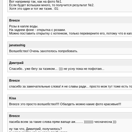
Вот например так, как на фото №1.
Если будет вспышки много, то получится результат №2.
Хотя это один и тот же тазик. :01:
Breeze
Розы в капле воды.
На заднем фоне - открытка с розами.
Можно поставить открытку с котенком, только переверните его, потому что в ка
janatashig
Волшебство! Очень захотелось попробовать.
Дмитрий
Спасибо.. уже бегу за тазиком... :))) не усну пока не пофотаю...
Breeze
спасибо за замечательные слова! я не славы ради... просто мож тут тоже есть т
Kisa
Breeze это просто волшебство!!!! Обалдеть можно какие фото красивые!!!
Breeze
пасиба всем за такие слова прям вапще аж......... )))))))) чесначесна )))
ну так что, Димитрий, получилось?