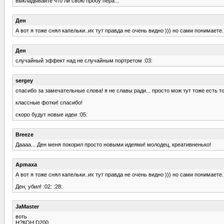
выкладывайте что ли свою пробу пера...
Ден
А вот я тоже снял капельки..их тут правда не очень видно ))) но сами понимаете...с
Ден
случайный эффект над не случайным портретом :03:
sergey
спасибо за замечательные слова! я не славы ради... просто мож тут тоже есть т
классные фотки! спасибо!
скоро будут новые идеи :05:
Breeze
Даааа... Ден меня покорил просто новыми идеями! молодец, креативненько!
Apmaxa
А вот я тоже снял капельки..их тут правда не очень видно ))) но сами понимаете...с
Ден, убил! :02: :28:
JaMaster
воть
Н?КОН D200