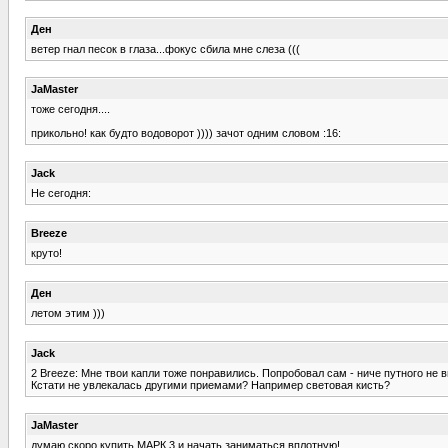
Ден
ветер гнал песок в глаза...фокус сбила мне слеза (((
JaMaster
тоже сегодня....
прикольно! как будто водоворот )))) зачот одним словом :16:
Jack
Не сегодня:
Breeze
круто!
Ден
летом этим )))
Jack
2 Breeze: Мне твои капли тоже понравились. Попробовал сам - ниче путного не 
Кстати не увлекалась другими приемами? Например световая кисть?
JaMaster
думаю скоро купить МАРК 3 и начать заниматься вплотную!