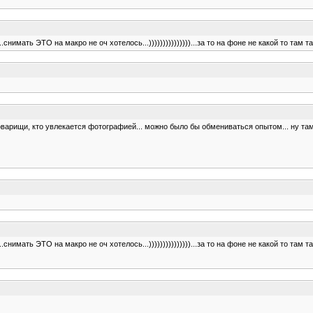
нимать ЭТО на макро не оч хотелось...)))))))))))))))...за то на фоне не какой то там таз
оварищи, кто увлекается фотографией... можно было бы обмениваться опытом... ну там
нимать ЭТО на макро не оч хотелось...)))))))))))))))...за то на фоне не какой то там таз