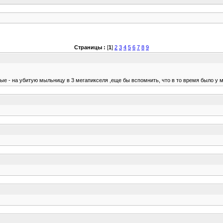
Страницы :
[
1
]
2
3
4
5
6
7
8
9
е - на убитую мыльницу в 3 мегапикселя ,еще бы вспомнить, что в то время было у ме