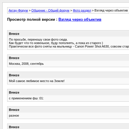
Актау-Форум
>
Общение - Общий форум
>
Фото раздел
> Взгляд через объектив
Просмотр полной версии :
Взгляд через объектив
Breeze
По просьбе, переношу свои фото сюда.
Как будет что-то новенькое, буду пополнять, а пока из старого )
Практически все фото сняты на мыльницу - Canon Power Shot A630, совсем стары
Breeze
Москва, 2008, сентябрь
Breeze
Мой самое любимое место на Земле!
Breeze
с применением фш :01:
Breeze
разное
Breeze