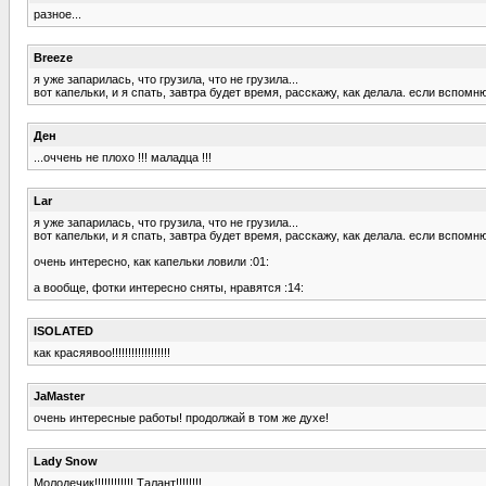
разное...
Breeze
я уже запарилась, что грузила, что не грузила...
вот капельки, и я спать, завтра будет время, расскажу, как делала. если вспомню
Ден
...оччень не плохо !!! маладца !!!
Lar
я уже запарилась, что грузила, что не грузила...
вот капельки, и я спать, завтра будет время, расскажу, как делала. если вспомню
очень интересно, как капельки ловили :01:
а вообще, фотки интересно сняты, нравятся :14:
ISOLATED
как красяявоо!!!!!!!!!!!!!!!!!!
JaMaster
очень интересные работы! продолжай в том же духе!
Lady Snow
Молодечик!!!!!!!!!!!! Талант!!!!!!!!