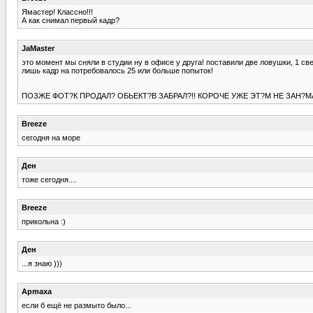
Ямастер! Классно!!!
А как снимал первый кадр?
JaMaster
это момент мы сняли в студии ну в офисе у друга! поставили две ловушки, 1 све
лишь кадр на потребовалось 25 или больше попыток!
ПОЗЖЕ ФОТ?К ПРОДАЛ? ОБЬЕКТ?В ЗАБРАЛ?!! КОРОЧЕ УЖЕ ЭТ?М НЕ ЗАН?МАЮ
Breeze
сегодня на море
Ден
тоже сегодня....
Breeze
прикольна :)
Ден
...я знаю )))
Apmaxa
если б ещё не размыто было...